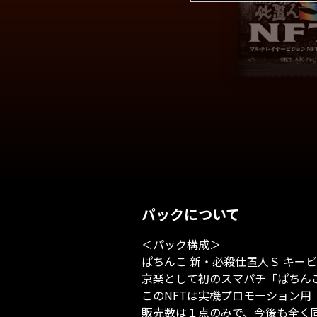
パックについて
＜パック構成＞

ぱちんこ 新・必殺仕置人Ｓ キービジ
京楽として初のスマパチ「ぱちんこ
このNFTは実機プロモーション用
販売数は１点のみで、今後も全く