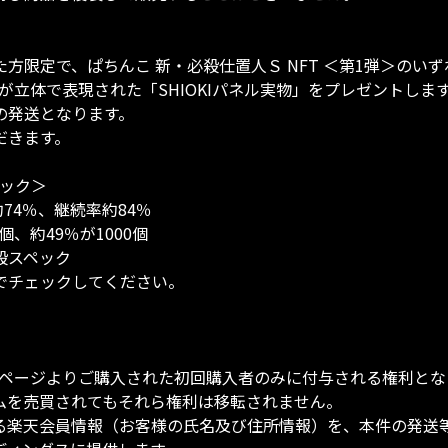
た方限定で、ぱちんこ 新・必殺仕置人Ｓ NFT ＜第1弾＞の
字が立体で表現された「SHIOKIパネル実物」をプレゼントします
発送となります。

きます。

ック＞

約74％、継続率約84％

、約49％が1000個

スペック

チェックしてください。

、当ページよりご購入された初回購入者のみに付与される権利と
を売買されてもそれら権利は移転されません。 

る楽天会員情報（お客様の氏名及び住所情報）を、本件の発送