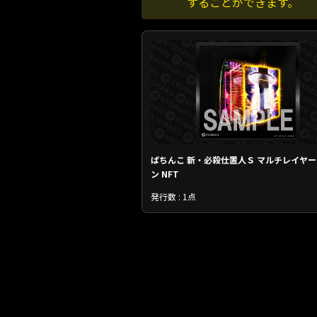
することができます。
ぱちんこ 新・必殺仕置人Ｓ マルチレイヤ
ン NFT
発行数 : 1点