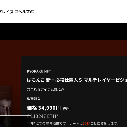
ヘルプ
プレイス
KYORAKU NFT
ぱちんこ 新・必殺仕置人Ｓ マルチレイヤービジョン
含まれるアイテム数: 1点
販売数
1
価格 34,990円
(税込)
0.113247 ETH
*
*現時点での参考価格です。レートは
15秒
ごとに変動します。