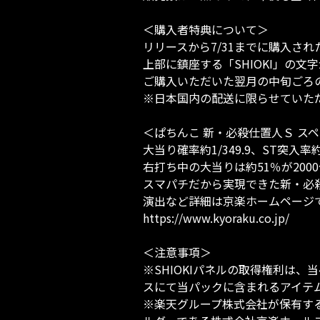
＜購入者特典について＞

リリースから7/31までに購入され
上部に鎮座する「SHIOKI」の文
ご購入いただいた翌月の中旬ごろの
※日本国内の配送に限らせていただ
＜ぱちんこ 新・必殺仕置人Ｓ スペ
大当り確率約1/349.9、ST突入率
右打ち中の大当りは約51％が2000個
スマパチだから実現できた新・必殺
演出など詳細は京楽ホームページで
https://www.kyoraku.co.jp/

＜注意事項＞ 

※SHIOKIパネルの取得権利は
スにて当パックに含まれるアイテム
※楽天グループ株式会社が保有す