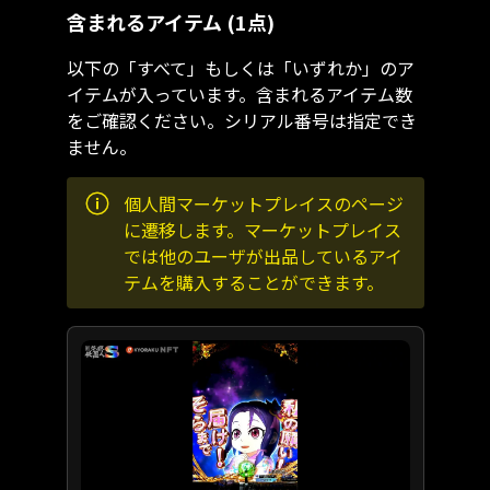
含まれるアイテム (1点)
以下の「すべて」もしくは「いずれか」のア
イテムが入っています。含まれるアイテム数
をご確認ください。シリアル番号は指定でき
ません。
個人間マーケットプレイスのページ
に遷移します。マーケットプレイス
では他のユーザが出品しているアイ
テムを購入することができます。