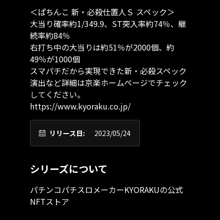
＜ぱちんこ 新・必殺仕置人Ｓ スペック＞

大当り確率約1/349.9、ST突入率約74％、継
続率約84％

右打ち中の大当りは約51％が2000個、約
49％が1000個

スマパチだから実現できた新・必殺スペック

演出など詳細は京楽ホームページでチェック
してください。

https://www.kyoraku.co.jp/
リリース日:
2023/05/24
シリーズについて
パチンコパチスロメーカーKYORAKUの公式
NFTストア